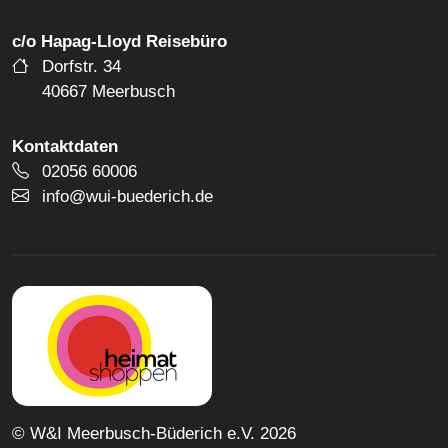
c/o Hapag-Lloyd Reisebüro
Dorfstr. 34
40667 Meerbusch
Kontaktdaten
Telefonnummer
02056 60006
E-Mail Adresse
info@wui-buederich.de
© W&I Meerbusch-Büderich e.V. 2026