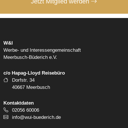
Jetzt Mitglied werden
W&I
Werbe- und Interessengemeinschaft
Meerbusch-Büderich e.V.
c/o Hapag-Lloyd Reisebüro
Dorfstr. 34
40667 Meerbusch
Kontaktdaten
Telefonnummer
02056 60006
E-Mail Adresse
info@wui-buederich.de