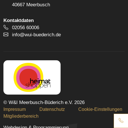
40667 Meerbusch
Kontaktdaten
Telefonnummer
02056 60006
E-Mail Adresse
info@wui-buederich.de
© W&I Meerbusch-Büderich e.V. 2026
Impressum
Datenschutz
Cookie-Einstellungen
Mitgliederbereich
Webdesign & Programmierung