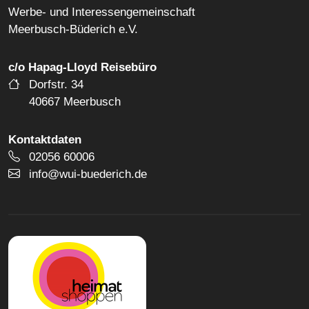
Werbe- und Interessengemeinschaft
Meerbusch-Büderich e.V.
c/o Hapag-Lloyd Reisebüro
Dorfstr. 34
40667 Meerbusch
Kontaktdaten
Telefonnummer
02056 60006
E-Mail Adresse
info@wui-buederich.de