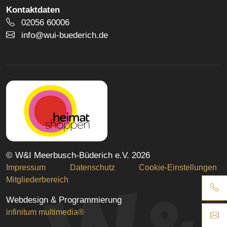
Kontaktdaten
Telefonnummer
02056 60006
E-Mail Adresse
info@wui-buederich.de
© W&I Meerbusch-Büderich e.V. 2026
Impressum
Datenschutz
Cookie-Einstellungen
Mitgliederbereich
Webdesign & Programmierung
infinitum multimedia®