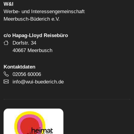
W&I
Werbe- und Interessengemeinschaft
Meerbusch-Büderich e.V.
c/o Hapag-Lloyd Reisebüro
Dorfstr. 34
40667 Meerbusch
Kontaktdaten
Telefonnummer
02056 60006
E-Mail Adresse
info@wui-buederich.de