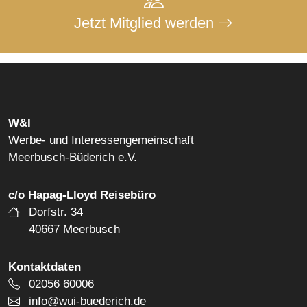
Jetzt Mitglied werden
W&I
Werbe- und Interessengemeinschaft
Meerbusch-Büderich e.V.
c/o Hapag-Lloyd Reisebüro
Dorfstr. 34
40667 Meerbusch
Kontaktdaten
Telefonnummer
02056 60006
E-Mail Adresse
info@wui-buederich.de